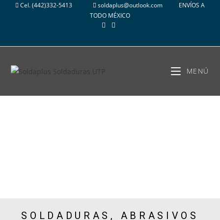
Cel.
(442)332-5413
soldaplus@outlook.com
ENVÍOS A
TODO MÉXICO
MENÚ
Productos
SOLDADURAS, ABRASIVOS