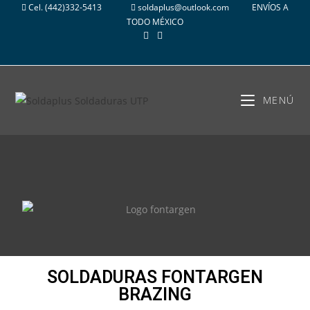
Cel.
(442)332-5413
soldaplus@outlook.com
ENVÍOS A
TODO MÉXICO
MENÚ
SOLDADURAS FONTARGEN
BRAZING